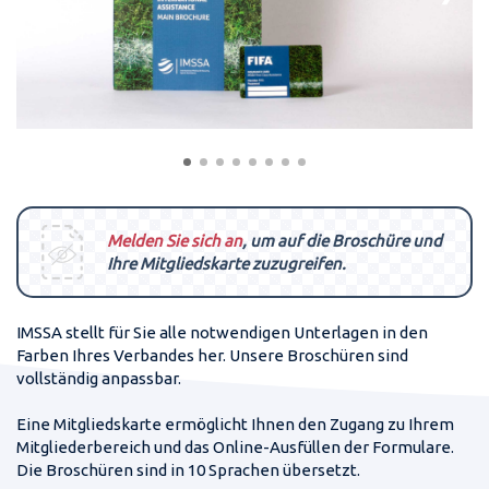
Behandlung außerhalb des Landes
320
11
31
41
Irreversible Verletzung
TAGE
STD
MIN
SEC
MITGLIEDERBEREICH & DOKUMENTATION
Schadenmeldung (Mitgliederbereich)
Bescheinigung für Visumantrag (Mitgliederbereich)
Personalisierte Broschüre & Mitgliedskarte
Welt-Gymnaestrada 2027
337
11
31
41
TAGE
STD
MIN
SEC
Melden Sie sich an
, um auf die Broschüre und
Ihre Mitgliedskarte zuzugreifen.
IMSSA stellt für Sie alle notwendigen Unterlagen in den
Farben Ihres Verbandes her. Unsere Broschüren sind
vollständig anpassbar.
Eine Mitgliedskarte ermöglicht Ihnen den Zugang zu Ihrem
Mitgliederbereich und das Online-Ausfüllen der Formulare.
Die Broschüren sind in 10 Sprachen übersetzt.