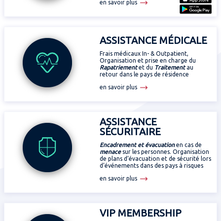
Traitement hors du pays
en savoir plus
319
22
12
21
Lésion irréversible
JOURS
HRS
MIN
SEC
MEMBRES & DOCUMENTATION
ASSISTANCE MÉDICALE
Annoncer un sinistre (Espace Membre)
Frais médicaux In- & Outpatient,
Attestation pour visa (Espace Membre)
Organisation et prise en charge du
Rapatriement
et du
Traitement
au
Brochure personnalisée & carte de membre
Gymnaestrada Mondiale 2027
retour dans le pays de résidence
336
22
en savoir plus
12
21
JOURS
HRS
MIN
SEC
ASSISTANCE
SÉCURITAIRE
Encadrement et évacuation
en cas de
menace
sur les personnes. Organisation
de plans d’évacuation et de sécurité lors
d’événements dans des pays à risques
en savoir plus
VIP MEMBERSHIP