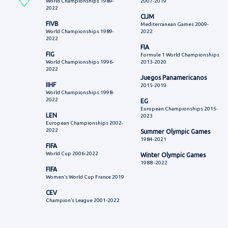
World Championships 1989-
2007-2019
2022
CIJM
FIVB
Mediterranean Games 2009-
World Championships 1989-
2022
2022
FIA
FIG
Formule 1 World Championships
World Championships 1996-
2013-2020
2022
Juegos Panamericanos
IIHF
2015-2019
World Championships 1998-
2022
EG
European Championships 2015-
LEN
2023
European Championships 2002-
2022
Summer Olympic Games
1984-2021
FIFA
World Cup 2006-2022
Winter Olympic Games
1988 -2022
FIFA
Women’s World Cup France 2019
CEV
Champion’s League 2001-2022